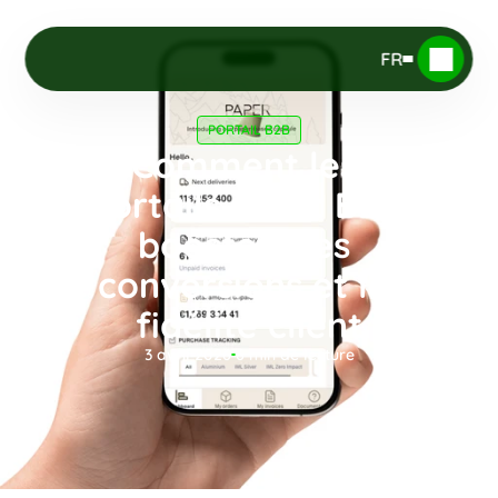
FR
PORTAIL B2B
Comment les 
portails client B2B 
boostent les 
conversions et la 
fidélité client
3 avril 2026
6
 min de lecture