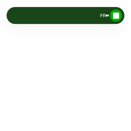
FR
Créateur
de
votre
avantage
digital
.
Synako transforme votre expertise métier en 
outils digitaux 
, 
 et 
fluides
intelligents
.
personnalisés
Agence dédiée à la 
nous 
performance B2B, 
transformons votre SI en un actif stratégique 
pour vos équipes, avec des solutions pensées 