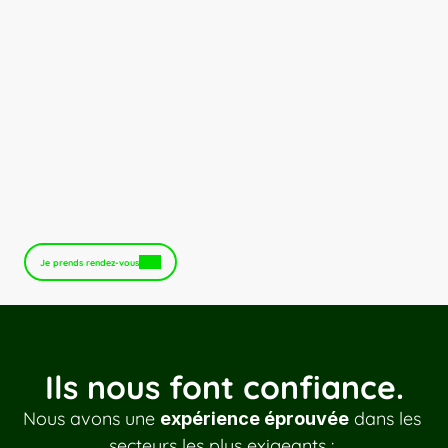
Vous gardez le contrôle
Vos budgets sont maîtrisés
Votre activité augmentée
Votre infrastructure optimisée et 
responsable 
Je prends rendez-vous
Ils nous font confiance.
Nous avons une 
 dans les 
expérience éprouvée
secteurs les plus exigeants : 