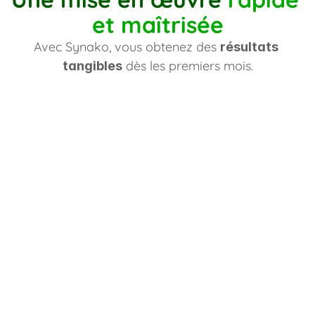
et maîtrisée
Avec Synako, vous obtenez des 
résultats 
 dès les premiers mois.
tangibles
Premiers résultats
Entre 2 et 6 mois, avec une trajectoire claire.
Jan
Fév
Mars
Avril
Mai
Juin