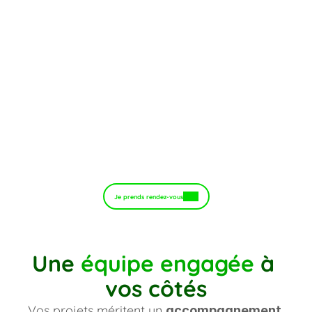
Solutions Cloud full web
Disponibles partout et toujours à jour.
Je prends rendez-vous
Une 
équipe engagée 
à 
vos côtés
Vos projets méritent un 
accompagnement 