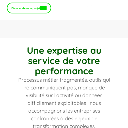
pour générer une croissance durable et une 
Discuter de mon projet
efficacité opérationnelle répétable
Une expertise au
service de votre
performance
Processus métier fragmentés, outils qui
ne communiquent pas, manque de
visibilité sur l'activité ou données
difficilement exploitables : nous
accompagnons les entreprises
confrontées à des enjeux de
transformation complexes.