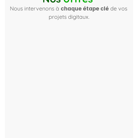
Nous intervenons à 
 de vos 
chaque étape clé
projets digitaux.
1. Audit
Pilotez votre transformation. Créez votre 
avantage digital.
Durée : 2 à 8 semaines
Lancer un audit stratégique