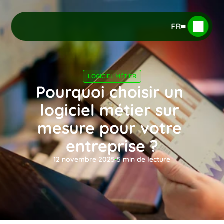
FR
LOGICIEL MÉTIER
Pourquoi choisir un 
logiciel métier sur 
mesure pour votre 
entreprise ?
12 novembre 2025
5
 min de lecture