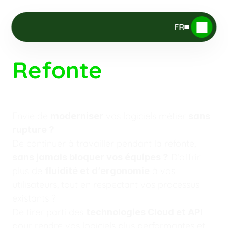
FR
Refonte
 de 
logiciel métier
Envie de 
 vos logiciels métier 
moderniser
sans 
rupture ?
De continuer à travailler pendant la refonte, 
 D’offrir 
sans jamais bloquer vos équipes ?
plus de 
 à vos 
fluidité et d’ergonomie
utilisateurs, tout en respectant vos processus 
existants ?
De tirer parti des 
technologies Cloud et API
pour rendre vos logiciels plus performantes et 