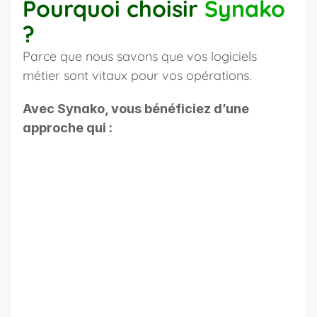
Pourquoi choisir 
Synako
?
Parce que nous savons que vos logiciels 
métier sont vitaux pour vos opérations. 
Avec Synako, vous bénéficiez d’une 
approche qui :
Respecte vos usages et vos 
contraintes
Modernise sans coupure de service
Sécurise chaque étape du projet
Renforce durablement la fiabilité