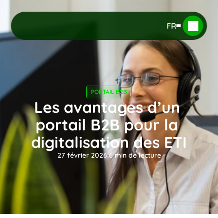
FR
PORTAIL B2B
Les avantages d’un 
portail B2B pour la 
digitalisation des ETI
27 février 2026
6
 min de lecture