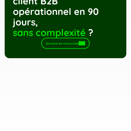
client B2B 
opérationnel en 90 
jours,
sans complexité
 ?
Discutons de votre projet