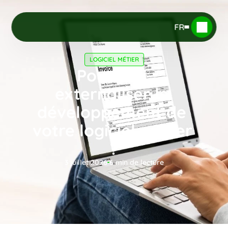
FR
LOGICIEL MÉTIER
Pourquoi 
externaliser le 
développement de 
votre logiciel métier 
?
3 juillet 2026
6
 min de lecture