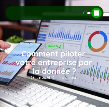
FR
DATA & IA
Comment piloter 
votre entreprise par 
la donnée ?
26 juin 2026
10
 min de lecture