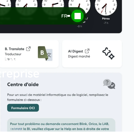
FR
omment 
reprise 