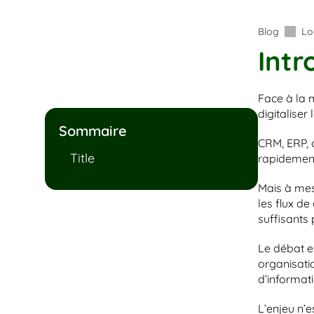
Blog
Lo
Intr
Face à la m
digitaliser 
Sommaire
CRM, ERP, 
Title
rapidement
Mais à mesu
les flux de
suffisants
Le débat en
organisati
d’informati
L’enjeu n’e