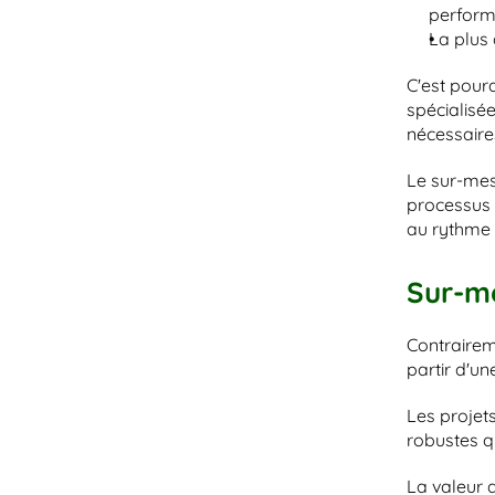
perform
La plus 
C'est pour
spécialisé
nécessaire
Le sur-mesu
processus 
au rythme d
Sur-me
Contraireme
partir d'u
Les projet
robustes q
La valeur 