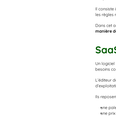
Il consiste
les règles 
Dans cet ar
manière d
SaaS
Un logicie
besoins c
L’éditeur d
d’exploitati
Ils reposen
une pale
une prix