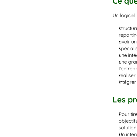
Ce que
Un logicie
structur
reporting
avoir un
spéciali
une inté
une gran
l’entrepr
réaliser
intégre
Les pr
Pour tir
objectif
solution
Un intér