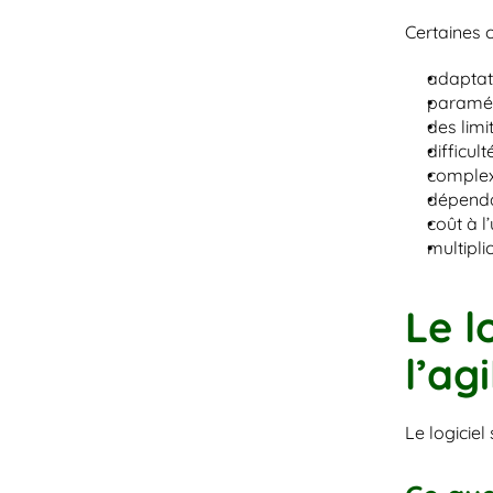
Certaines 
adaptati
paramé
des limi
difficul
complexi
dépenda
coût à l
multipli
Le l
l’agi
Le logicie