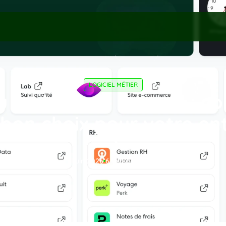
LOGICIEL MÉTIER
 logiciel sur mesure : c
 bon choix pour votre ent
?
5 juin 2026
6
 min de lecture