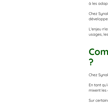
à les adap
Chez Synako
développer
L'enjeu n'
usages, les
Comm
?
Chez Synak
En tant qu
mixent les
Sur certai