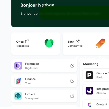
SaaS ou
faire le