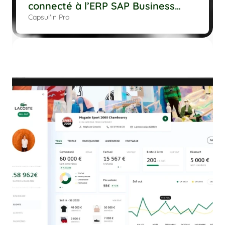
connecté à l’ERP SAP Business
One.
Capsul'in Pro